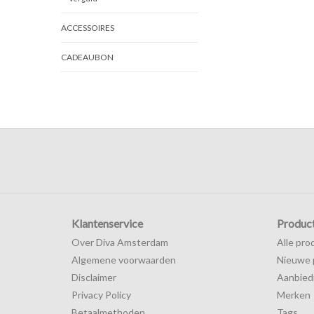
ACCESSOIRES
CADEAUBON
Klantenservice
Produc
Over Diva Amsterdam
Alle pro
Algemene voorwaarden
Nieuwe 
Disclaimer
Aanbied
Privacy Policy
Merken
Betaalmethoden
Tags