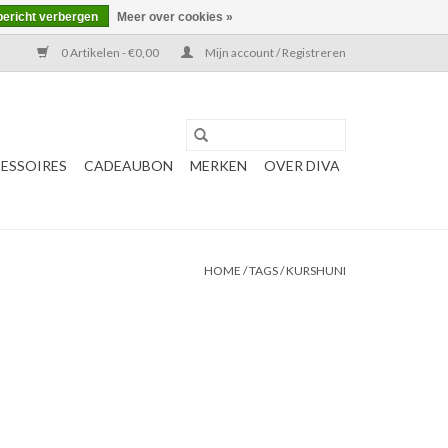
bericht verbergen
Meer over cookies »
0 Artikelen - €0,00
Mijn account / Registreren
ESSOIRES
CADEAUBON
MERKEN
OVER DIVA
HOME
/
TAGS
/
KURSHUNI