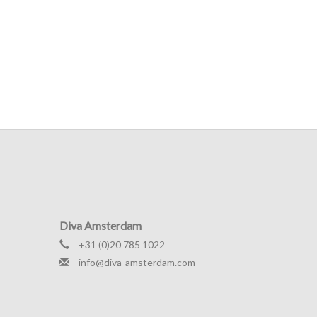
Diva Amsterdam
+31 (0)20 785 1022
info@diva-amsterdam.com