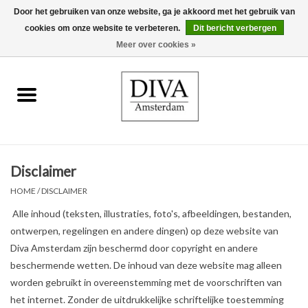
Door het gebruiken van onze website, ga je akkoord met het gebruik van
cookies om onze website te verbeteren.
Dit bericht verbergen
0 Artikelen - €0,00
Meer over cookies »
Home
Oorbellen
Kettingen
Disclaimer
Ringen
HOME
/
DISCLAIMER
Alle inhoud (teksten, illustraties, foto's, afbeeldingen, bestanden,
Armbanden
ontwerpen, regelingen en andere dingen) op deze website van
Diva Amsterdam zijn beschermd door copyright en andere
Broches
beschermende wetten. De inhoud van deze website mag alleen
worden gebruikt in overeenstemming met de voorschriften van
Accessoires
het internet. Zonder de uitdrukkelijke schriftelijke toestemming