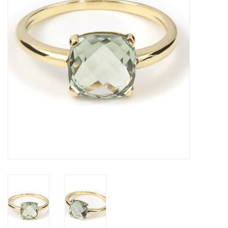
Cadeaubon
Merken
Over DIVA