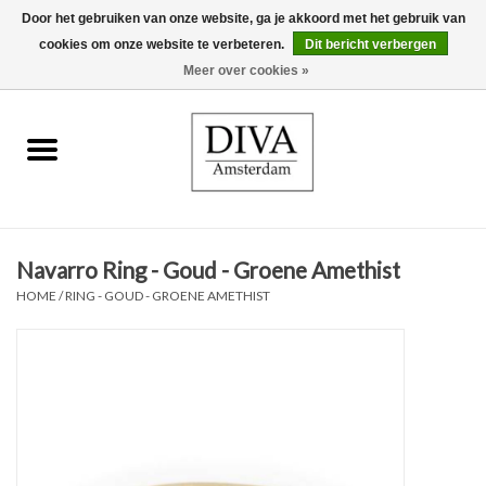
Door het gebruiken van onze website, ga je akkoord met het gebruik van
cookies om onze website te verbeteren.
Dit bericht verbergen
0 Artikelen - €0,00
Meer over cookies »
Home
Oorbellen
Kettingen
Navarro Ring - Goud - Groene Amethist
Ringen
HOME
/
RING - GOUD - GROENE AMETHIST
Armbanden
Broches
Accessoires