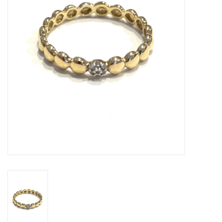
Cadeaubon
Merken
Over DIVA