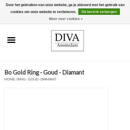
Door het gebruiken van onze website, ga je akkoord met het gebruik van
cookies om onze website te verbeteren.
Dit bericht verbergen
0 Artikelen - €0,00
Meer over cookies »
Home
Oorbellen
Kettingen
Bo Gold Ring - Goud - Diamant
Ringen
HOME
/
RING - GOUD - DIAMANT
Armbanden
Broches
Accessoires