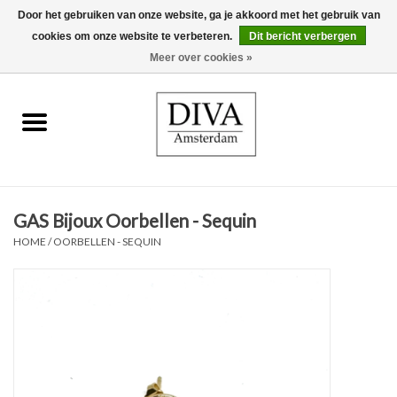
Door het gebruiken van onze website, ga je akkoord met het gebruik van
cookies om onze website te verbeteren.
Dit bericht verbergen
0 Artikelen - €0,00
Meer over cookies »
Home
Oorbellen
Kettingen
GAS Bijoux Oorbellen - Sequin
Ringen
HOME
/
OORBELLEN - SEQUIN
Armbanden
Broches
Accessoires