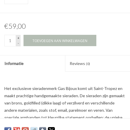
€59,00
+
TOEVOEGEN AAN WINKELWAGEN
-
Informatie
Reviews
(0)
Het exclusieve sieradenmerk Gas Bijoux komt uit Saint-Tropez en
maakt prachtige handgemaakte sieraden. De sieraden zijn gemaakt
van brons, goldfilled (dikke laag) of verzilverd en verschillende
andere materialen, zoals stof, email, parelmoer en veren. Van
speciale armbanden tot kleurrijke statement oorbellen: de unieke
sieraden van Gas Bijoux geven elke outfit een vleugje bohemien.