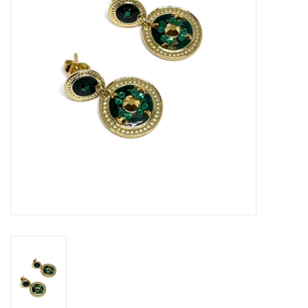
Cadeaubon
Merken
Over DIVA