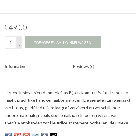
€49,00
+
TOEVOEGEN AAN WINKELWAGEN
-
Informatie
Reviews
(0)
Het exclusieve sieradenmerk Gas Bijoux komt uit Saint-Tropez en
maakt prachtige handgemaakte sieraden. De sieraden zijn gemaakt
van brons, goldfilled (dikke laag) of verzilverd en verschillende
andere materialen, zoals stof, email, parelmoer en veren. Van
speciale armbanden tot kleurrijke statement oorbellen: de unieke
sieraden van Gas Bijoux geven elke outfit een vleugje bohemien.