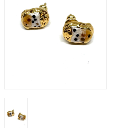
Cadeaubon
Merken
Over DIVA