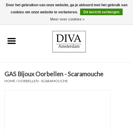
Door het gebruiken van onze website, ga je akkoord met het gebruik van
cookies om onze website te verbeteren.
Dit bericht verbergen
0 Artikelen - €0,00
Meer over cookies »
Home
Oorbellen
Kettingen
GAS Bijoux Oorbellen - Scaramouche
Ringen
HOME
/
OORBELLEN - SCARAMOUCHE
Armbanden
Broches
Accessoires