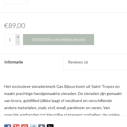
€89,00
+
TOEVOEGEN AAN WINKELWAGEN
-
Informatie
Reviews
(0)
Het exclusieve sieradenmerk Gas Bijoux komt uit Saint-Tropez en
maakt prachtige handgemaakte sieraden. De sieraden zijn gemaakt
van brons, goldfilled (dikke laag) of verzilverd en verschillende
andere materialen, zoals stof, email, parelmoer en veren. Van
speciale armbanden tot kleurrijke statement oorbellen: de unieke
sieraden van Gas Bijoux geven elke outfit een vleugje bohemien.