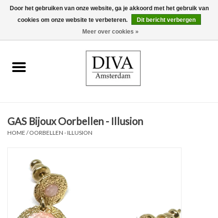
Door het gebruiken van onze website, ga je akkoord met het gebruik van
cookies om onze website te verbeteren.
Dit bericht verbergen
0 Artikelen - €0,00
Meer over cookies »
Home
Oorbellen
Kettingen
GAS Bijoux Oorbellen - Illusion
Ringen
HOME
/
OORBELLEN - ILLUSION
Armbanden
Broches
Accessoires