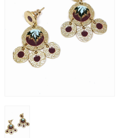
Cadeaubon
Merken
Over DIVA