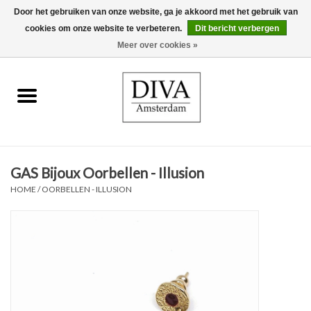
Door het gebruiken van onze website, ga je akkoord met het gebruik van
cookies om onze website te verbeteren.
Dit bericht verbergen
0 Artikelen - €0,00
Meer over cookies »
Home
Oorbellen
Kettingen
GAS Bijoux Oorbellen - Illusion
Ringen
HOME
/
OORBELLEN - ILLUSION
Armbanden
Broches
Accessoires