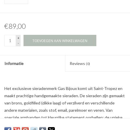
€89,00
+
TOEVOEGEN AAN WINKELWAGEN
-
Informatie
Reviews
(0)
Het exclusieve sieradenmerk Gas Bijoux komt uit Saint-Tropez en
maakt prachtige handgemaakte sieraden. De sieraden zijn gemaakt
van brons, goldfilled (dikke laag) of verzilverd en verschillende
andere materialen, zoals stof, email, parelmoer en veren. Van
speciale armbanden tot kleurrijke statement oorbellen: de unieke
sieraden van Gas Bijoux geven elke outfit een vleugje bohemien.