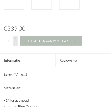
€339,00
+
TOEVOEGEN AAN WINKELWAGEN
-
Informatie
Reviews
(0)
Levertijd:
n.v.t
Materialen:
- 14 karaat goud
- London Blue Quartz