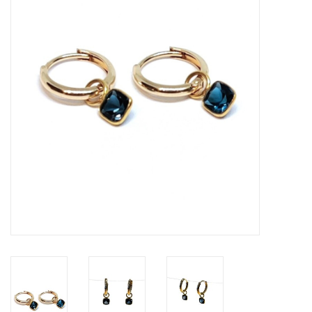
Cadeaubon
Merken
Over DIVA