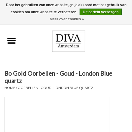
Door het gebruiken van onze website, ga je akkoord met het gebruik van
cookies om onze website te verbeteren.
Dit bericht verbergen
0 Artikelen - €0,00
Meer over cookies »
Home
Oorbellen
Kettingen
Bo Gold Oorbellen - Goud - London Blue
Ringen
quartz
HOME
/
OORBELLEN - GOUD - LONDON BLUE QUARTZ
Armbanden
Broches
Accessoires