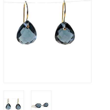
Cadeaubon
Merken
Over DIVA