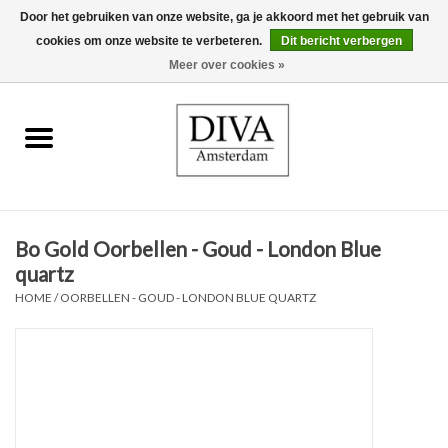
Door het gebruiken van onze website, ga je akkoord met het gebruik van
cookies om onze website te verbeteren.
Dit bericht verbergen
0 Artikelen - €0,00
Meer over cookies »
Home
Oorbellen
Kettingen
Bo Gold Oorbellen - Goud - London Blue
Ringen
quartz
HOME
/
OORBELLEN - GOUD - LONDON BLUE QUARTZ
Armbanden
Broches
Accessoires