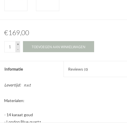
€169,00
+
TOEVOEGEN AAN WINKELWAGEN
-
Informatie
Reviews
(0)
Levertijd:
n.v.t
Materialen:
- 14 karaat goud
- London Blue quartz