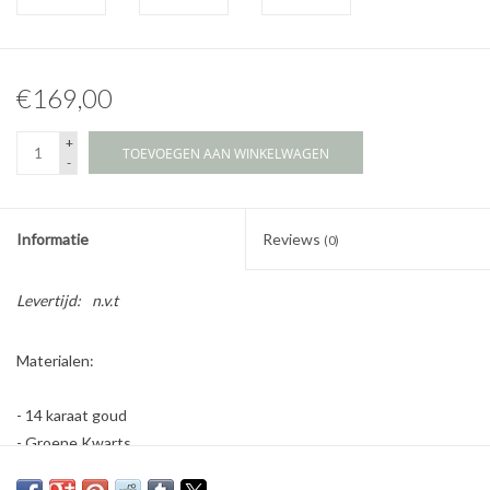
€169,00
+
TOEVOEGEN AAN WINKELWAGEN
-
Informatie
Reviews
(0)
Levertijd:
n.v.t
Materialen:
- 14 karaat goud
- Groene Kwarts
- 2 cm