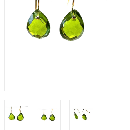
Cadeaubon
Merken
Over DIVA