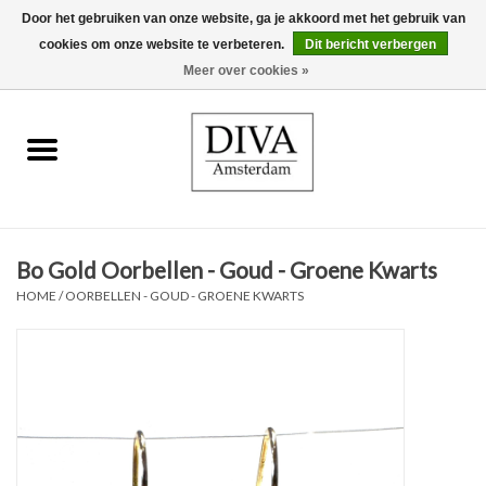
Door het gebruiken van onze website, ga je akkoord met het gebruik van
cookies om onze website te verbeteren.
Dit bericht verbergen
0 Artikelen - €0,00
Meer over cookies »
Home
Oorbellen
Kettingen
Bo Gold Oorbellen - Goud - Groene Kwarts
Ringen
HOME
/
OORBELLEN - GOUD - GROENE KWARTS
Armbanden
Broches
Accessoires