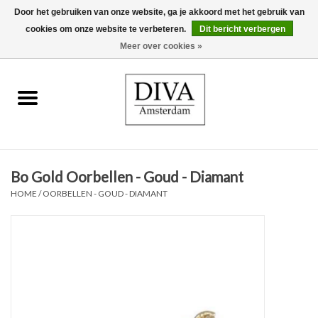
Door het gebruiken van onze website, ga je akkoord met het gebruik van
cookies om onze website te verbeteren.
Dit bericht verbergen
0 Artikelen - €0,00
Meer over cookies »
Home
Oorbellen
Kettingen
Bo Gold Oorbellen - Goud - Diamant
Ringen
HOME
/
OORBELLEN - GOUD - DIAMANT
Armbanden
Broches
Accessoires