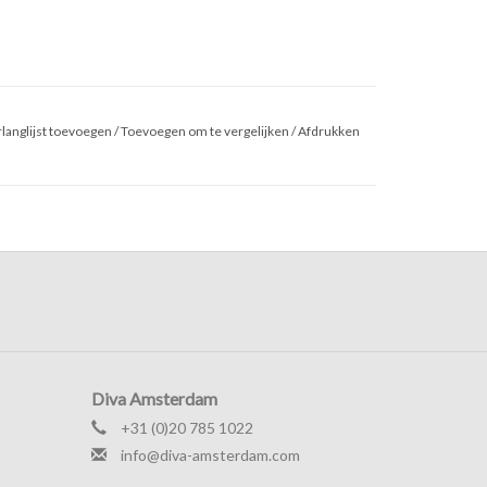
langlijst toevoegen
/
Toevoegen om te vergelijken
/
Afdrukken
Diva Amsterdam
+31 (0)20 785 1022
info@diva-amsterdam.com