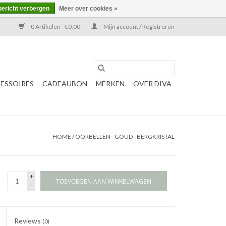
bericht verbergen
Meer over cookies »
0 Artikelen - €0,00
Mijn account / Registreren
ESSOIRES
CADEAUBON
MERKEN
OVER DIVA
HOME
/
OORBELLEN - GOUD - BERGKRISTAL
+
TOEVOEGEN AAN WINKELWAGEN
-
Reviews
(0)