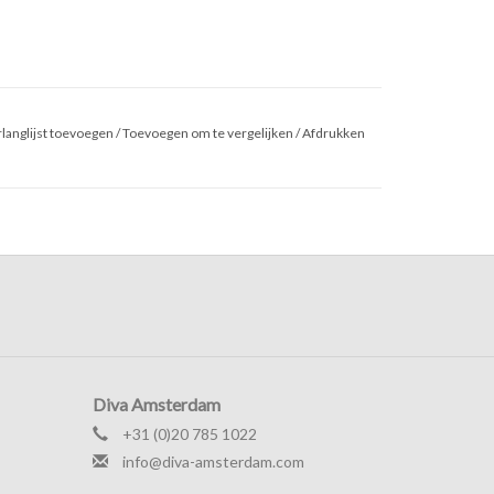
langlijst toevoegen
/
Toevoegen om te vergelijken
/
Afdrukken
Diva Amsterdam
+31 (0)20 785 1022
info@diva-amsterdam.com