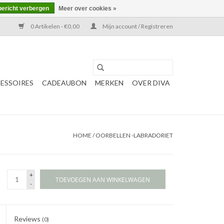
bericht verbergen
Meer over cookies »
0 Artikelen - €0,00
Mijn account / Registreren
ESSOIRES
CADEAUBON
MERKEN
OVER DIVA
HOME
/
OORBELLEN -LABRADORIET
+
TOEVOEGEN AAN WINKELWAGEN
-
Reviews
(0)