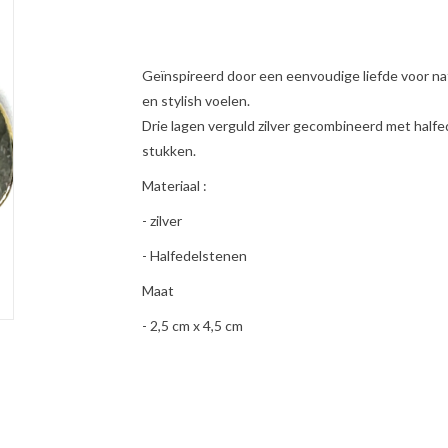
Geïnspireerd door een eenvoudige liefde voor natu
en stylish voelen.
Drie lagen verguld zilver gecombineerd met halfe
stukken.
Materiaal :
- zilver
- Halfedelstenen
Maat
- 2,5 cm x 4,5 cm