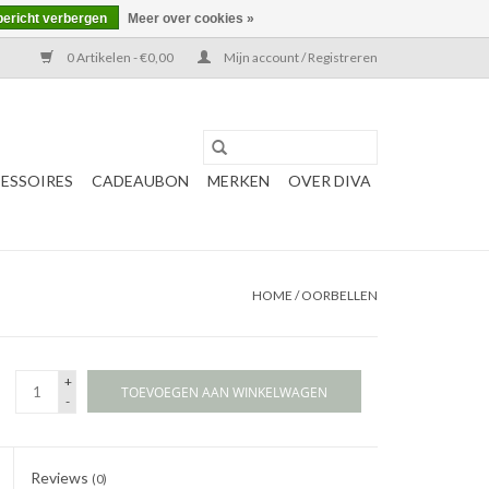
bericht verbergen
Meer over cookies »
0 Artikelen - €0,00
Mijn account / Registreren
ESSOIRES
CADEAUBON
MERKEN
OVER DIVA
HOME
/
OORBELLEN
+
TOEVOEGEN AAN WINKELWAGEN
-
Reviews
(0)