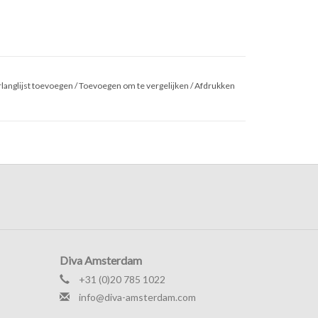
langlijst toevoegen
/
Toevoegen om te vergelijken
/
Afdrukken
Diva Amsterdam
+31 (0)20 785 1022
info@diva-amsterdam.com