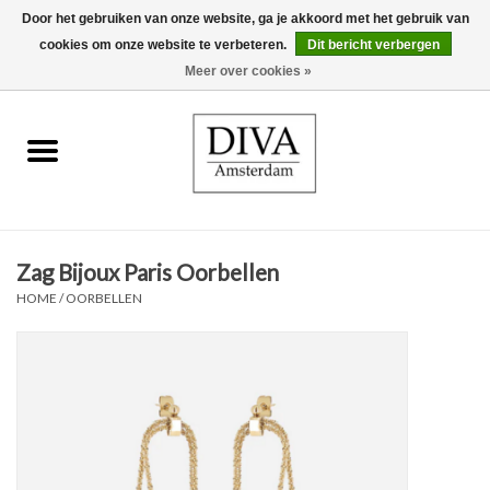
Door het gebruiken van onze website, ga je akkoord met het gebruik van
cookies om onze website te verbeteren.
Dit bericht verbergen
0 Artikelen - €0,00
Meer over cookies »
Home
Oorbellen
Kettingen
Zag Bijoux Paris Oorbellen
Ringen
HOME
/
OORBELLEN
Armbanden
Broches
Accessoires