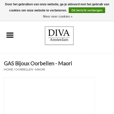
Door het gebruiken van onze website, ga je akkoord met het gebruik van
cookies om onze website te verbeteren.
Dit bericht verbergen
0 Artikelen - €0,00
Meer over cookies »
Home
Oorbellen
Kettingen
GAS Bijoux Oorbellen - Maori
Ringen
HOME
/
OORBELLEN - MAORI
Armbanden
Broches
Accessoires