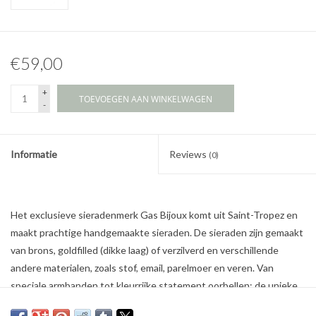
€59,00
+
TOEVOEGEN AAN WINKELWAGEN
-
Informatie
Reviews
(0)
Het exclusieve sieradenmerk Gas Bijoux komt uit Saint-Tropez en
maakt prachtige handgemaakte sieraden. De sieraden zijn gemaakt
van brons, goldfilled (dikke laag) of verzilverd en verschillende
andere materialen, zoals stof, email, parelmoer en veren. Van
speciale armbanden tot kleurrijke statement oorbellen: de unieke
sieraden van Gas Bijoux geven elke outfit een vleugje bohemien.