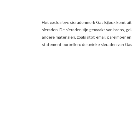
Het exclusieve sieradenmerk Gas Bijoux komt ui
sieraden. De sieraden zijn gemaakt van brons, goldf
andere materialen, zoals stof, email, parelmoer e
statement oorbellen: de unieke sieraden van Gas