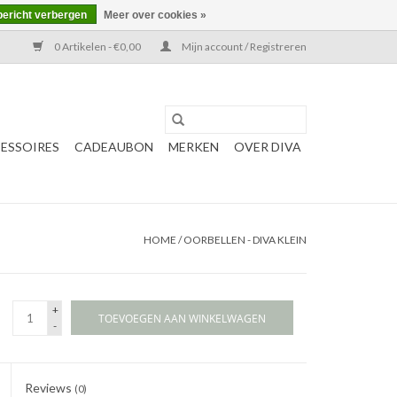
bericht verbergen
Meer over cookies »
0 Artikelen - €0,00
Mijn account / Registreren
ESSOIRES
CADEAUBON
MERKEN
OVER DIVA
HOME
/
OORBELLEN - DIVA KLEIN
+
TOEVOEGEN AAN WINKELWAGEN
-
Reviews
(0)