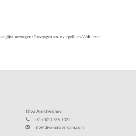
langlijst toevoegen
/
Toevoegen om te vergelijken
/
Afdrukken
Diva Amsterdam
+31 (0)20 785 1022
info@diva-amsterdam.com