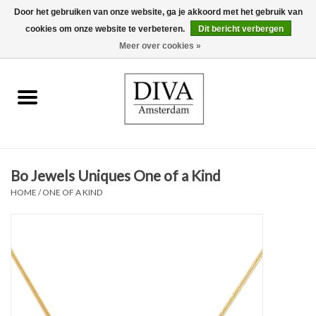
Door het gebruiken van onze website, ga je akkoord met het gebruik van
cookies om onze website te verbeteren.
Dit bericht verbergen
0 Artikelen - €0,00
Meer over cookies »
Home
Oorbellen
Kettingen
Bo Jewels Uniques One of a Kind
Ringen
HOME
/
ONE OF A KIND
Armbanden
Broches
Accessoires