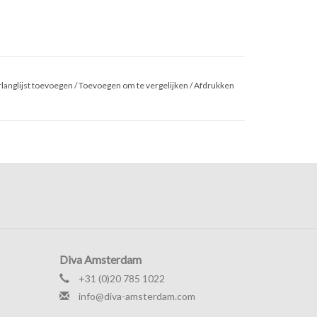
langlijst toevoegen
/
Toevoegen om te vergelijken
/
Afdrukken
Diva Amsterdam
+31 (0)20 785 1022
info@diva-amsterdam.com