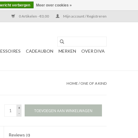
bericht verbergen
Meer over cookies »
0 Artikelen - €0,00
Mijn account / Registreren
ESSOIRES
CADEAUBON
MERKEN
OVER DIVA
HOME
/
ONE OF A KIND
+
TOEVOEGEN AAN WINKELWAGEN
-
Reviews
(0)