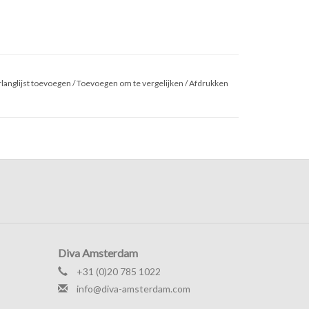
langlijst toevoegen
/
Toevoegen om te vergelijken
/
Afdrukken
Diva Amsterdam
+31 (0)20 785 1022
info@diva-amsterdam.com