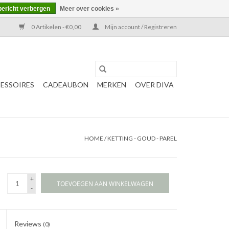
bericht verbergen
Meer over cookies »
0 Artikelen - €0,00
Mijn account / Registreren
ESSOIRES
CADEAUBON
MERKEN
OVER DIVA
HOME
/
KETTING - GOUD - PAREL
+
TOEVOEGEN AAN WINKELWAGEN
-
Reviews
(0)