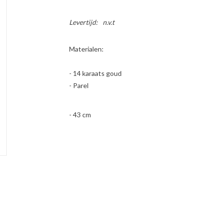
Levertijd:
n.v.t
Materialen:
- 14 karaats goud
- Parel
- 43 cm