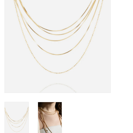
Cadeaubon
Merken
Over DIVA