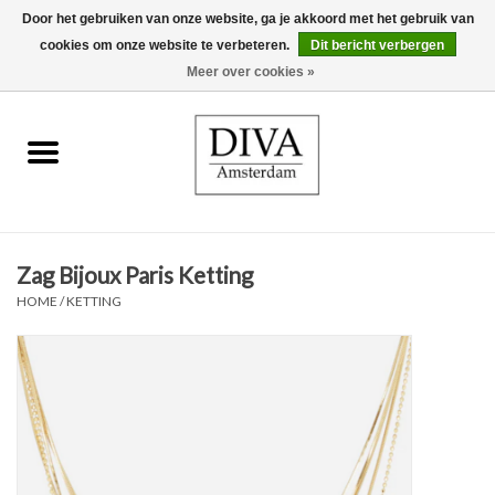
Door het gebruiken van onze website, ga je akkoord met het gebruik van
cookies om onze website te verbeteren.
Dit bericht verbergen
0 Artikelen - €0,00
Meer over cookies »
Home
Oorbellen
Kettingen
Zag Bijoux Paris Ketting
Ringen
HOME
/
KETTING
Armbanden
Broches
Accessoires