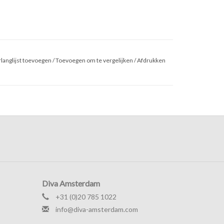
langlijst toevoegen
/
Toevoegen om te vergelijken
/
Afdrukken
Diva Amsterdam
+31 (0)20 785 1022
info@diva-amsterdam.com