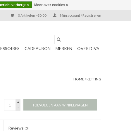
bericht verbergen
Meer over cookies »
0 Artikelen - €0,00
Mijn account / Registreren
ESSOIRES
CADEAUBON
MERKEN
OVER DIVA
HOME
/
KETTING
+
TOEVOEGEN AAN WINKELWAGEN
-
Reviews
(0)