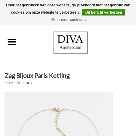
Door het gebruiken van onze website, ga je akkoord met het gebruik van
cookies om onze website te verbeteren.
Dit bericht verbergen
0 Artikelen - €0,00
Meer over cookies »
Home
Oorbellen
Kettingen
Zag Bijoux Paris Ketting
Ringen
HOME
/
KETTING
Armbanden
Broches
Accessoires