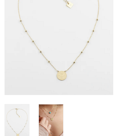
Cadeaubon
Merken
Over DIVA