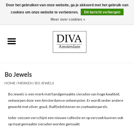
Door het gebruiken van onze website, ga je akkoord met het gebruik van
cookies om onze website te verbeteren.
Dit bericht verbergen
0 Artikelen - €0,00
Meer over cookies »
Home
Oorbellen
Kettingen
Bo Jewels
Ringen
HOME
/
MERKEN
/
BO JEWELS
Bo Jewels is een merk met handgemaakte sieraden van hoge kwaliteit,
Armbanden
ontworpen door een Amsterdamse ontwerpster. Er wordt onder andere
gewerkt met zilver, goud, (half)edelstenen en zoetwaterparels.
Broches
Ieder seizoen verschijnt een nieuwe collectie en op verzoek kunnen ook
op maat gemaakte sieraden worden gemaakt.
Accessoires