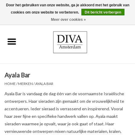
Door het gebruiken van onze website, ga je akkoord met het gebruik van
cookies om onze website te verbeteren.
Dit bericht verbergen
0 Artikelen - €0,00
Meer over cookies »
Home
Oorbellen
Kettingen
Ayala Bar
Ringen
HOME
/
MERKEN
/
AYALA BAR
Ayala Bar is vandaag de dag één van de voornaamste Israëlische
Armbanden
ontwerpers. Haar sieraden zijn gemaakt om de vrouwelijkheid te
accentueren. Ieder sieraad is verrassend en inspirerend. Vooral
Broches
haar zeer fijne en specifieke handwerk vallen op. Ayala maakt
sieraden waarmee je opvalt, waar je ook gaat of staat. Haar
Accessoires
vernieuwende ontwerpen mixen natuurlijke materialen, kralen,