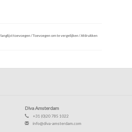
langlijst toevoegen
/
Toevoegen om te vergelijken
/
Afdrukken
Diva Amsterdam
+31 (0)20 785 1022
info@diva-amsterdam.com