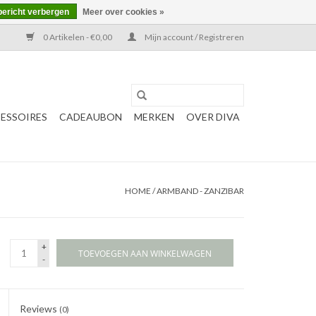
bericht verbergen
Meer over cookies »
0 Artikelen - €0,00
Mijn account / Registreren
ESSOIRES
CADEAUBON
MERKEN
OVER DIVA
HOME
/
ARMBAND - ZANZIBAR
+
TOEVOEGEN AAN WINKELWAGEN
-
Reviews
(0)