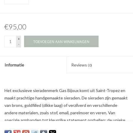
€95,00
+
TOEVOEGEN AAN WINKELWAGEN
-
Informatie
Reviews
(0)
Het exclusieve sieradenmerk Gas Bijoux komt uit Saint-Tropez en
maakt prachtige handgemaakte sieraden. De sieraden zijn gemaakt
van brons, goldfilled (dikke laag) of verzilverd en verschillende
andere materialen, zoals stof, email, parelmoer en veren. Van
speciale armbanden tot kleurrijke statement oorbellen: de unieke
sieraden van Gas Bijoux geven elke outfit een vleugje bohemien.