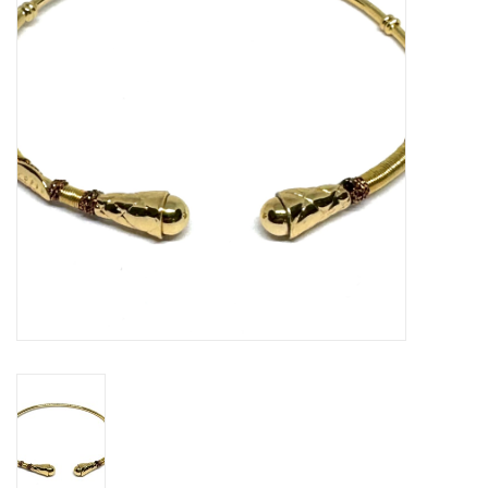
Cadeaubon
Merken
Over DIVA