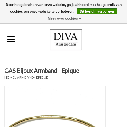
Door het gebruiken van onze website, ga je akkoord met het gebruik van
cookies om onze website te verbeteren.
Dit bericht verbergen
0 Artikelen - €0,00
Meer over cookies »
Home
Oorbellen
Kettingen
GAS Bijoux Armband - Epique
Ringen
HOME
/
ARMBAND - EPIQUE
Armbanden
Broches
Accessoires