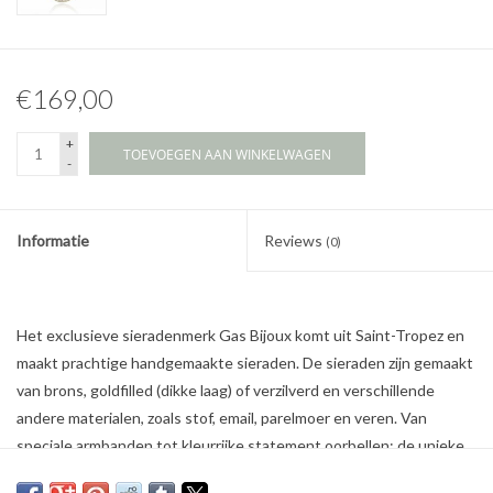
€169,00
+
TOEVOEGEN AAN WINKELWAGEN
-
Informatie
Reviews
(0)
Het exclusieve sieradenmerk Gas Bijoux komt uit Saint-Tropez en
maakt prachtige handgemaakte sieraden. De sieraden zijn gemaakt
van brons, goldfilled (dikke laag) of verzilverd en verschillende
andere materialen, zoals stof, email, parelmoer en veren. Van
speciale armbanden tot kleurrijke statement oorbellen: de unieke
sieraden van Gas Bijoux geven elke outfit een vleugje bohemien.