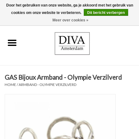
Door het gebruiken van onze website, ga je akkoord met het gebruik van
cookies om onze website te verbeteren.
Dit bericht verbergen
0 Artikelen - €0,00
Meer over cookies »
Home
Oorbellen
Kettingen
GAS Bijoux Armband - Olympie Verzilverd
Ringen
HOME
/
ARMBAND - OLYMPIE VERZILVERD
Armbanden
Broches
Accessoires