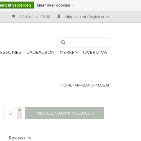
bericht verbergen
Meer over cookies »
0 Artikelen - €0,00
Mijn account / Registreren
ESSOIRES
CADEAUBON
MERKEN
OVER DIVA
HOME
/
ARMBAND - MASSAI
+
TOEVOEGEN AAN WINKELWAGEN
-
Reviews
(0)