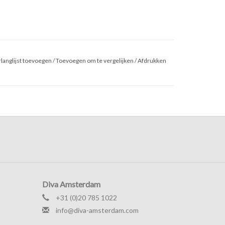
langlijst toevoegen
/
Toevoegen om te vergelijken
/
Afdrukken
Diva Amsterdam
+31 (0)20 785 1022
info@diva-amsterdam.com