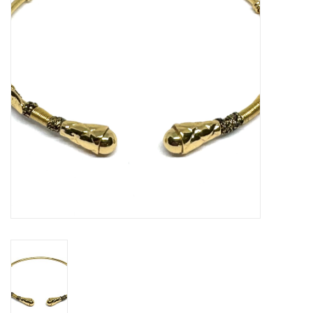
Cadeaubon
Merken
Over DIVA