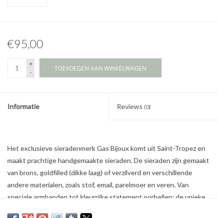
€95,00
+
TOEVOEGEN AAN WINKELWAGEN
-
Informatie
Reviews
(0)
Het exclusieve sieradenmerk Gas Bijoux komt uit Saint-Tropez en
maakt prachtige handgemaakte sieraden. De sieraden zijn gemaakt
van brons, goldfilled (dikke laag) of verzilverd en verschillende
andere materialen, zoals stof, email, parelmoer en veren. Van
speciale armbanden tot kleurrijke statement oorbellen: de unieke
sieraden van Gas Bijoux geven elke outfit een vleugje bohemien.