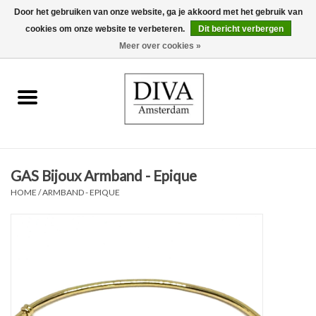
Door het gebruiken van onze website, ga je akkoord met het gebruik van
cookies om onze website te verbeteren.
Dit bericht verbergen
0 Artikelen - €0,00
Meer over cookies »
Home
Oorbellen
Kettingen
GAS Bijoux Armband - Epique
Ringen
HOME
/
ARMBAND - EPIQUE
Armbanden
Broches
Accessoires