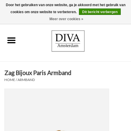
Door het gebruiken van onze website, ga je akkoord met het gebruik van
cookies om onze website te verbeteren.
Dit bericht verbergen
0 Artikelen - €0,00
Meer over cookies »
Home
Oorbellen
Kettingen
Zag Bijoux Paris Armband
Ringen
HOME
/
ARMBAND
Armbanden
Broches
Accessoires