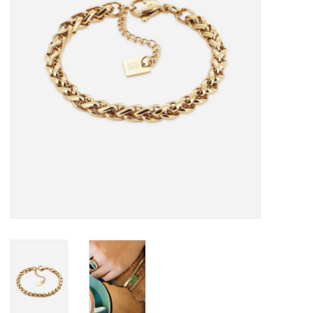
Cadeaubon
Merken
Over DIVA