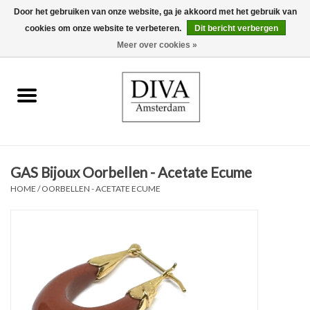
Door het gebruiken van onze website, ga je akkoord met het gebruik van
cookies om onze website te verbeteren.
Dit bericht verbergen
0 Artikelen - €0,00
Meer over cookies »
Home
Oorbellen
Kettingen
GAS Bijoux Oorbellen - Acetate Ecume
Ringen
HOME
/
OORBELLEN - ACETATE ECUME
Armbanden
Broches
Accessoires