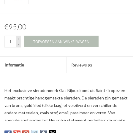
€95,00
+
TOEVOEGEN AAN WINKELWAGEN
-
Informatie
Reviews
(0)
Het exclusieve sieradenmerk Gas Bijoux komt uit Saint-Tropez en
maakt prachtige handgemaakte sieraden. De sieraden zijn gemaakt
van brons, goldfilled (dikke laag) of verzilverd en verschillende
andere materialen, zoals stof, email, parelmoer en veren. Van
speciale armbanden tot kleurrijke statement oorbellen: de unieke
sieraden van Gas Bijoux geven elke outfit een vleugje bohemien.