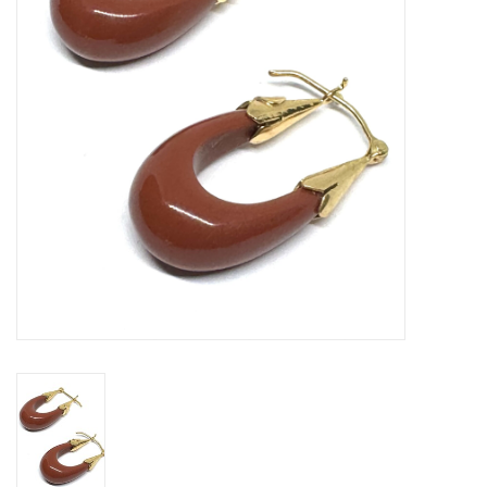
Cadeaubon
Merken
Over DIVA